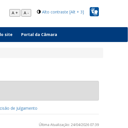
Alto contraste [Alt + 3]
A +
A -
o site
Portal da Câmara
isão de Julgamento
Última Atualização: 24/04/2026 07:39