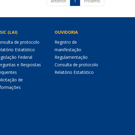
Anterior
1
Próximo
SIC (LAI)
OUVIDORIA
nsulta de protocolo
Registro de
latório Estatístico
manifestação
gislação Federal
Regulamentação
erguntas e Respostas
Consulta de protocolo
equentes
Relatório Estatístico
licitação de
nformações