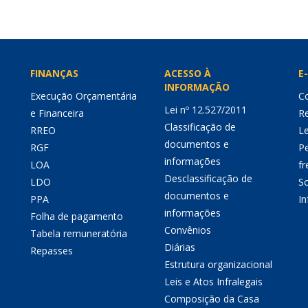
FINANÇAS
ACESSO À
E-
INFORMAÇÃO
Execução Orçamentária
Co
Lei nº 12.527/2011
e Financeira
Re
Classificação de
RREO
Le
documentos e
RGF
P
informações
LOA
fr
Desclassificação de
LDO
So
documentos e
PPA
I
informações
Folha de pagamento
Convênios
Tabela remuneratória
Diárias
Repasses
Estrutura organizacional
Leis e Atos Infralegais
Composição da Casa