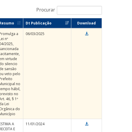
Procurar
Resumo
Dt Publicação
Download
Promulga a
06/03/2025
Lei nº
04/2025,
sancionada
tacitamente,
em virtude
do silencio
de sansão
ou veto pelo
Prefeito
Municipal no
tempo hábil,
previsto no
Art. 46, § 1º
da Lei
Orgânica do
Município
ESTIMA A
11/01/2024
RECEITA E