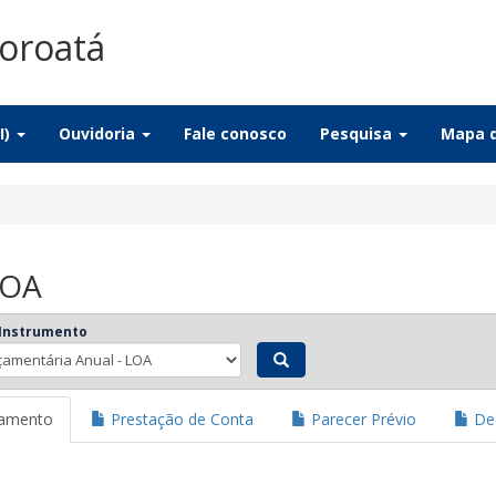
oroatá
I)
Ouvidoria
Fale conosco
Pesquisa
Mapa d
LOA
 Instrumento
jamento
Prestação de Conta
Parecer Prévio
Dec