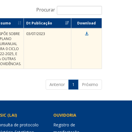
Procurar
esumo
Dt Publicação
Download
SPÕE SOBRE
03/07/2023
 PLANO
LURIANUAL
RA 0 CICLO
22-2025, E
A OUTRAS
OVIDÊNCIAS.
Anterior
1
Próximo
SIC (LAI)
OUVIDORIA
nsulta de protocolo
Registro de