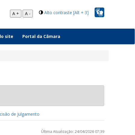
Alto contraste [Alt + 3]
A +
A -
o site
Portal da Câmara
isão de Julgamento
Última Atualização: 24/04/2026 07:39