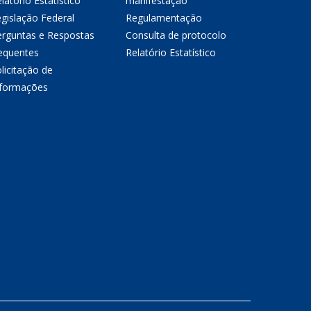
latório Estatístico
manifestação
gislação Federal
Regulamentação
erguntas e Respostas
Consulta de protocolo
equentes
Relatório Estatístico
licitação de
nformações