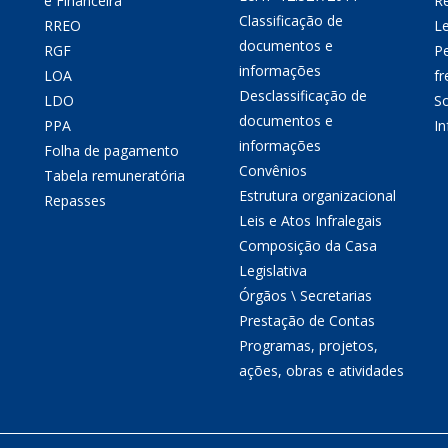
e Financeira
Re
Classificação de
RREO
Le
documentos e
RGF
P
informações
LOA
fr
Desclassificação de
LDO
So
documentos e
PPA
I
informações
Folha de pagamento
Convênios
Tabela remuneratória
Estrutura organizacional
Repasses
Leis e Atos Infralegais
Composição da Casa
Legislativa
Órgãos \ Secretarias
Prestação de Contas
Programas, projetos,
ações, obras e atividades