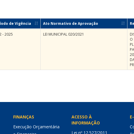
íodo de Vigência
Ato Normativo de Aprovação
R
2 - 2025
LEI MUNICIPAL 020/2021
DI
O
P
PA
20
D
PR
FINANÇAS
ACESSO À
E-
INFORMAÇÃO
Execução Orçamentária
Co
Lei nº 12.527/2011