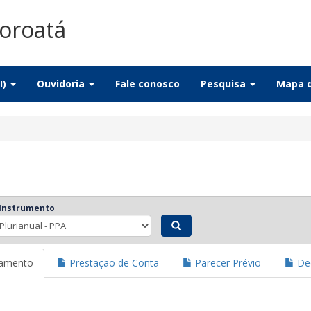
oroatá
I)
Ouvidoria
Fale conosco
Pesquisa
Mapa d
 Instrumento
jamento
Prestação de Conta
Parecer Prévio
Dec