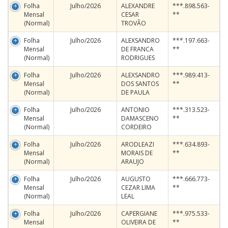
Folha
Julho/2026
ALEXANDRE
***.898.563-
Mensal
CESAR
**
(Normal)
TROVÃO
Folha
Julho/2026
ALEXSANDRO
***.197.663-
Mensal
DE FRANCA
**
(Normal)
RODRIGUES
Folha
Julho/2026
ALEXSANDRO
***.989.413-
Mensal
DOS SANTOS
**
(Normal)
DE PAULA
Folha
Julho/2026
ANTONIO
***.313.523-
Mensal
DAMASCENO
**
(Normal)
CORDEIRO
Folha
Julho/2026
ARODLEAZI
***.634.893-
Mensal
MORAIS DE
**
(Normal)
ARAUJO
Folha
Julho/2026
AUGUSTO
***.666.773-
Mensal
CEZAR LIMA
**
(Normal)
LEAL
Folha
Julho/2026
CAPERGIANE
***.975.533-
Mensal
OLIVEIRA DE
**