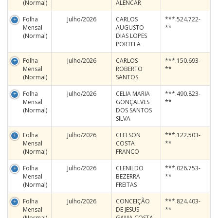
(Normal)
ALENCAR
Folha
Julho/2026
CARLOS
***.524.722-
Mensal
AUGUSTO
**
(Normal)
DIAS LOPES
PORTELA
Folha
Julho/2026
CARLOS
***.150.693-
Mensal
ROBERTO
**
(Normal)
SANTOS
Folha
Julho/2026
CELIA MARIA
***.490.823-
Mensal
GONÇALVES
**
(Normal)
DOS SANTOS
SILVA
Folha
Julho/2026
CLELSON
***.122.503-
Mensal
COSTA
**
(Normal)
FRANCO
Folha
Julho/2026
CLENILDO
***.026.753-
Mensal
BEZERRA
**
(Normal)
FREITAS
Folha
Julho/2026
CONCEIÇÃO
***.824.403-
Mensal
DE JESUS
**
(Normal)
GAMA COSTA