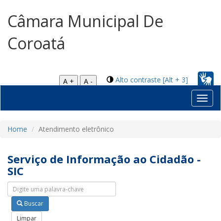
Câmara Municipal De
Coroatá
Alto contraste [Alt + 3]
A +
A -
Toggl
navig
Home
Atendimento eletrônico
Serviço de Informação ao Cidadão -
SIC
Pesquisar nas abas
Buscar
Limpar